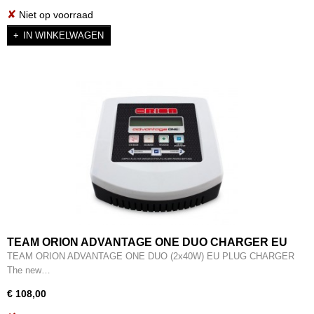
✘
Niet op voorraad
IN WINKELWAGEN
TEAM ORION ADVANTAGE ONE DUO CHARGER EU
PLUG - ORI30241
TEAM ORION ADVANTAGE ONE DUO (2x40W) EU PLUG CHARGER
The new…
€ 108,00