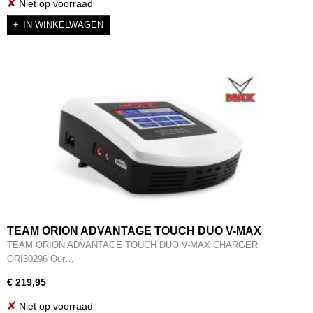
✘
Niet op voorraad
IN WINKELWAGEN
TEAM ORION ADVANTAGE TOUCH DUO V-MAX
CHARGER EU PLUG - ORI30296
TEAM ORION ADVANTAGE TOUCH DUO V-MAX CHARGER
ORI30296 Our…
€ 219,95
✘
Niet op voorraad