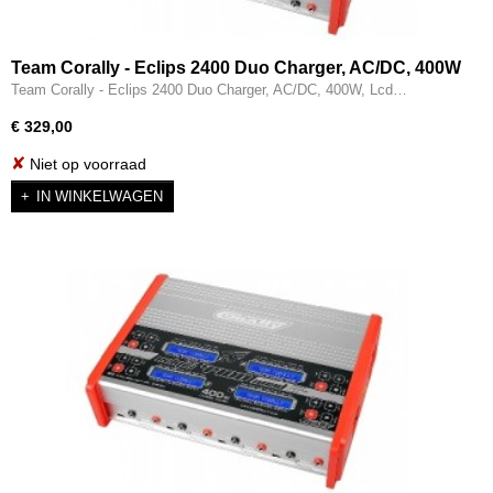
Team Corally - Eclips 2400 Duo Charger, AC/DC, 400W
C-48491
Team Corally - Eclips 2400 Duo Charger, AC/DC, 400W, Lcd…
€ 329,00
✘
Niet op voorraad
IN WINKELWAGEN