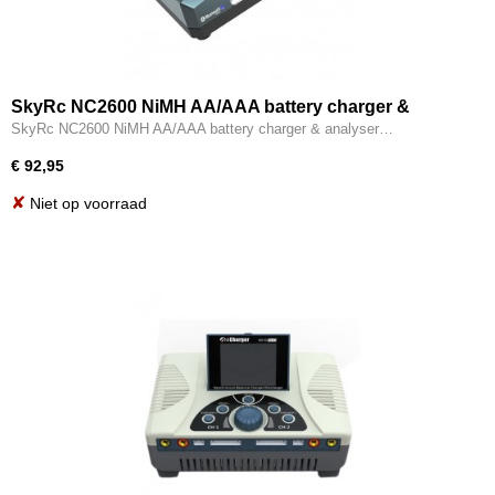
SkyRc NC2600 NiMH AA/AAA battery charger &
analyser
SkyRc NC2600 NiMH AA/AAA battery charger & analyser…
€ 92,95
✘
Niet op voorraad