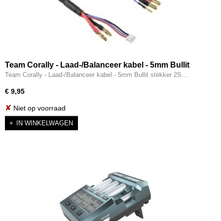
Team Corally - Laad-/Balanceer kabel - 5mm Bullit
stekker 2S - C-50293
Team Corally - Laad-/Balanceer kabel - 5mm Bullit stekker 2S…
€ 9,95
✘
Niet op voorraad
IN WINKELWAGEN