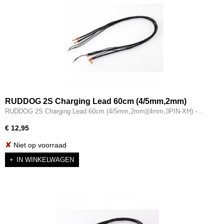
RUDDOG 2S Charging Lead 60cm (4/5mm,2mm)
(4mm,3PIN-XH) - RP-0210
RUDDOG 2S Charging Lead 60cm (4/5mm,2mm)(4mm,3PIN-XH) -…
€ 12,95
✘
Niet op voorraad
IN WINKELWAGEN