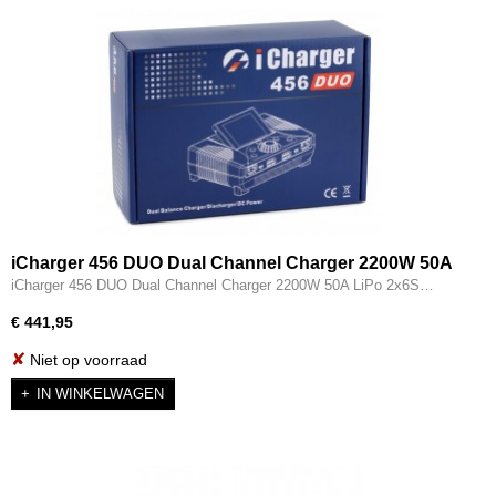
iCharger 456 DUO Dual Channel Charger 2200W 50A
LiPo 2x6S
iCharger 456 DUO Dual Channel Charger 2200W 50A LiPo 2x6S…
€ 441,95
✘
Niet op voorraad
IN WINKELWAGEN