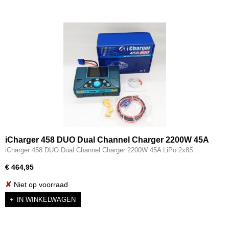
iCharger 458 DUO Dual Channel Charger 2200W 45A
LiPo 2x8S
iCharger 458 DUO Dual Channel Charger 2200W 45A LiPo 2x8S…
€ 464,95
✘
Niet op voorraad
IN WINKELWAGEN