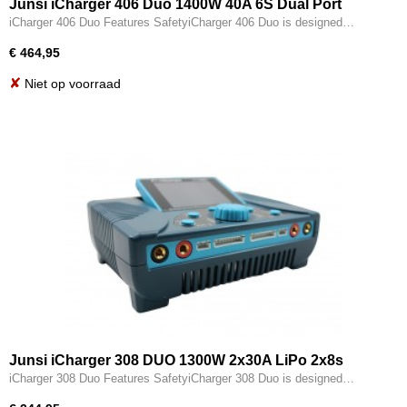
Junsi iCharger 406 Duo 1400W 40A 6S Dual Port
Charger
iCharger 406 Duo Features SafetyiCharger 406 Duo is designed…
€ 464,95
✘
Niet op voorraad
Junsi iCharger 308 DUO 1300W 2x30A LiPo 2x8s
iCharger 308 Duo Features SafetyiCharger 308 Duo is designed…