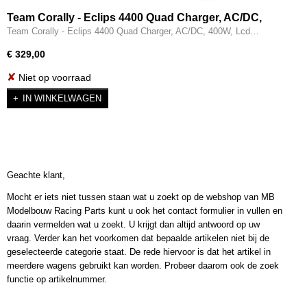
Team Corally - Eclips 4400 Quad Charger, AC/DC,
400W C-48493
Team Corally - Eclips 4400 Quad Charger, AC/DC, 400W, Lcd…
€ 329,00
✘
Niet op voorraad
IN WINKELWAGEN
Geachte klant,
Mocht er iets niet tussen staan wat u zoekt op de webshop van MB
Modelbouw Racing Parts kunt u ook het contact formulier in vullen en
daarin vermelden wat u zoekt. U krijgt dan altijd antwoord op uw
vraag. Verder kan het voorkomen dat bepaalde artikelen niet bij de
geselecteerde categorie staat. De rede hiervoor is dat het artikel in
meerdere wagens gebruikt kan worden. Probeer daarom ook de zoek
functie op artikelnummer.