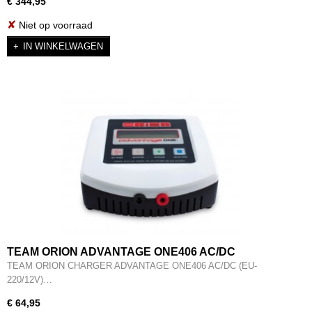
€ 344,95
✘
Niet op voorraad
IN WINKELWAGEN
TEAM ORION ADVANTAGE ONE406 AC/DC
CHARGER ****EU PLUG**** - ORI30221
TEAM ORION CHARGER ADVANTAGE ONE406 AC/DC (EU-
220/12V)…
€ 64,95