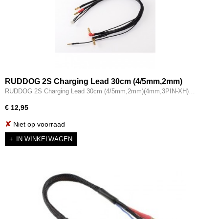
RUDDOG 2S Charging Lead 30cm (4/5mm,2mm)
(4mm,3PIN-XH) - RP-0211
RUDDOG 2S Charging Lead 30cm (4/5mm,2mm)(4mm,3PIN-XH)…
€ 12,95
✘
Niet op voorraad
IN WINKELWAGEN