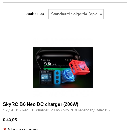
Sorteer op:
SkyRC B6 Neo DC charger (200W)
SkyRC B6 Neo DC charger (200W) SkyRC's legendary iMax B6…
€ 43,95
✘
Niet op voorraad