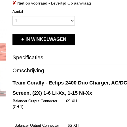
✘
Niet op voorraad
- Levertijd Op aanvraag
Aantal
IN WINKELWAGEN
Specificaties
Productcode
C-48491
Omschrijving
EAN code
C-48491
Productcode leverancier
C-48491
Team Corally - Eclips 2400 Duo Charger, AC/D
Bruto gewicht
2,70 Kg
Screen, (2X) 1-6 Li-Xx, 1-15 Ni-Xx
Balancer Output Connector
6S XH
(CH 1)
Balancer Output Connector
6S XH