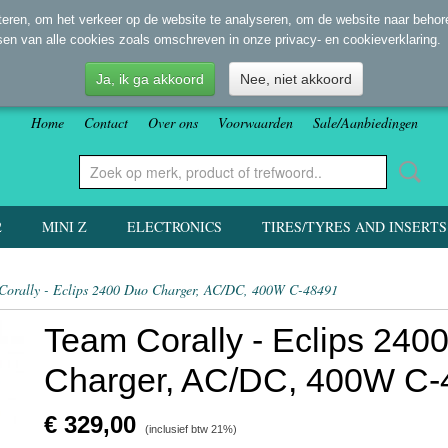
eren, om het verkeer op de website te analyseren, om de website naar behore
sen van alle cookies zoals omschreven in onze privacy- en cookieverklaring.
Ja, ik ga akkoord
Nee, niet akkoord
Home
Contact
Over ons
Voorwaarden
Sale/Aanbiedingen
2
MINI Z
ELECTRONICS
TIRES/TYRES AND INSERTS
Corally - Eclips 2400 Duo Charger, AC/DC, 400W C-48491
Team Corally - Eclips 240
Charger, AC/DC, 400W C-
€ 329,00
(inclusief btw 21%)