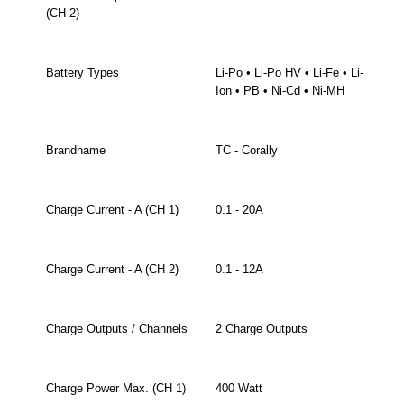
(CH 2)
Battery Types
Li-Po • Li-Po HV • Li-Fe • Li-
Ion • PB • Ni-Cd • Ni-MH
Brandname
TC - Corally
Charge Current - A (CH 1)
0.1 - 20A
Charge Current - A (CH 2)
0.1 - 12A
Charge Outputs / Channels
2 Charge Outputs
Charge Power Max. (CH 1)
400 Watt