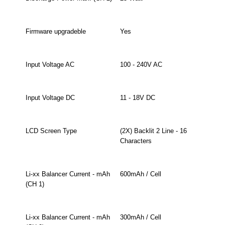
Firmware upgradeble
Yes
Input Voltage AC
100 - 240V AC
Input Voltage DC
11 - 18V DC
LCD Screen Type
(2X) Backlit 2 Line - 16
Characters
Li-xx Balancer Current - mAh
600mAh / Cell
(CH 1)
Li-xx Balancer Current - mAh
300mAh / Cell