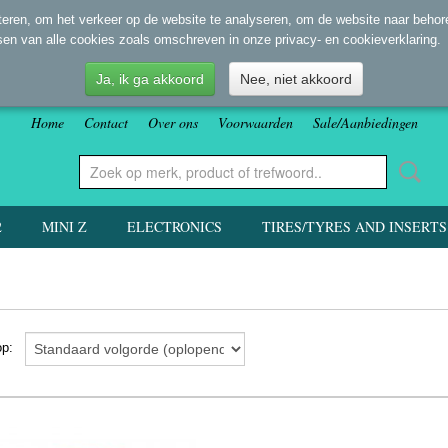
eren, om het verkeer op de website te analyseren, om de website naar behore
sen van alle cookies zoals omschreven in onze privacy- en cookieverklaring.
Ja, ik ga akkoord
Nee, niet akkoord
Home
Contact
Over ons
Voorwaarden
Sale/Aanbiedingen
2
MINI Z
ELECTRONICS
TIRES/TYRES AND INSERTS
 op: