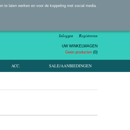
n te laten werken en voor de koppeling met social media.
Inloggen
Registreren
UW WINKELWAGEN
Geen producten
(0)
ACC.
SALE/AANBIEDINGEN