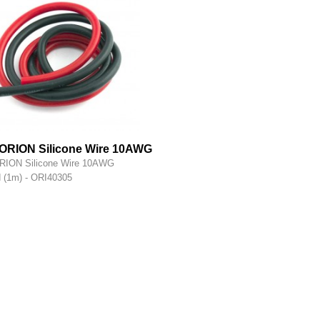
ORION Silicone Wire 10AWG
red (1m) - ORI40305
ION Silicone Wire 10AWG
d (1m) - ORI40305