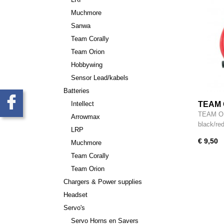
Muchmore
Sanwa
Team Corally
Team Orion
Hobbywing
Sensor Lead/kabels
Batteries
Intellect
TEAM 
black/
TEAM OR
Arrowmax
black/re
LRP
€ 9,50
Muchmore
Team Corally
Team Orion
Chargers & Power supplies
Headset
Servo's
Servo Horns en Savers