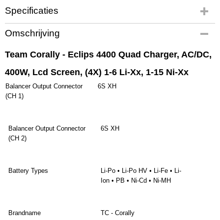
Specificaties
Productcode
Omschrijving
C-48493
EAN code
Team Corally - Eclips 4400 Quad Charger, AC/DC,
C-48493
400W, Lcd Screen, (4X) 1-6 Li-Xx, 1-15 Ni-Xx
Productcode leverancier
C-48493
Balancer Output Connector
6S XH
Bruto gewicht
(CH 1)
3,00 Kg
Balancer Output Connector
6S XH
(CH 2)
Battery Types
Li-Po • Li-Po HV • Li-Fe • Li-
Ion • PB • Ni-Cd • Ni-MH
Brandname
TC - Corally