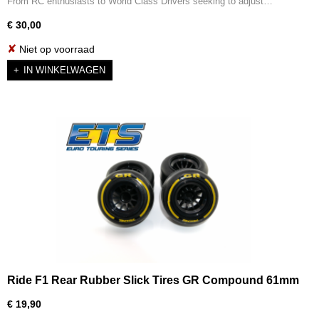
From RC enthusiasts to World Class Drivers seeking to adjust…
€ 30,00
✘
Niet op voorraad
IN WINKELWAGEN
Ride F1 Rear Rubber Slick Tires GR Compound 61mm
Preglued Asphalt (2pcs)
€ 19,90