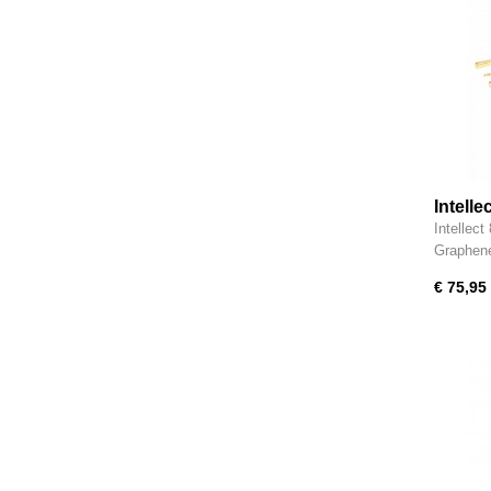
Intell
Power 
Intellec
IPCC2
Graphen
€ 75,95