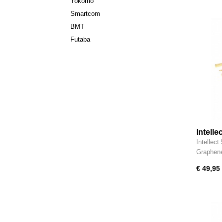
Yokomo
Smartcom
BMT
Futaba
Intell
Power 
Intellec
- IPB
Graphen
€ 49,95