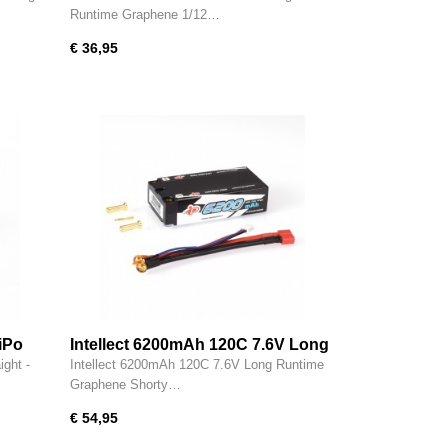
LiHV - IPCC1S8200PT1
Runtime Graphene 1/12…
€ 36,95
iPo
Intellect 6200mAh 120C 7.6V Long
-SQ
Runtime Graphene Shorty Pack
ight -
Intellect 6200mAh 120C 7.6V Long Runtime
LiHV - IPBG2S6200PT1
Graphene Shorty…
€ 54,95