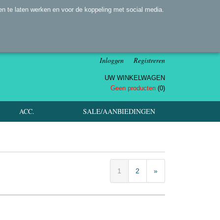
n te laten werken en voor de koppeling met social media.
Inloggen
Registreren
UW WINKELWAGEN
Geen producten
(0)
ACC.
SALE/AANBIEDINGEN
1
2
»