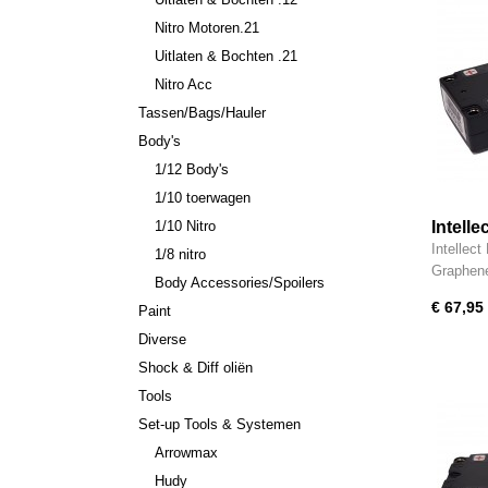
Nitro Motoren.21
Uitlaten & Bochten .21
Nitro Acc
Tassen/Bags/Hauler
Body's
1/12 Body's
1/10 toerwagen
1/10 Nitro
Intell
Intellec
1/8 nitro
Graphen
Body Accessories/Spoilers
€ 67,95
Paint
Diverse
Shock & Diff oliën
Tools
Set-up Tools & Systemen
Arrowmax
Hudy