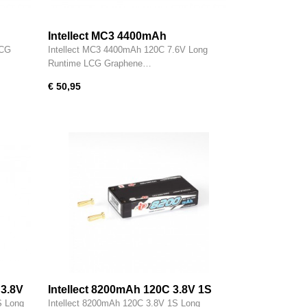
Intellect MC3 4400mAh
LCG
Intellect MC3 4400mAh 120C 7.6V Long
Runtime LCG Graphene…
€ 50,95
 3.8V
Intellect 8200mAh 120C 3.8V 1S
1/12
Long Runtime Graphene 1/12 Pack
S Long
Intellect 8200mAh 120C 3.8V 1S Long