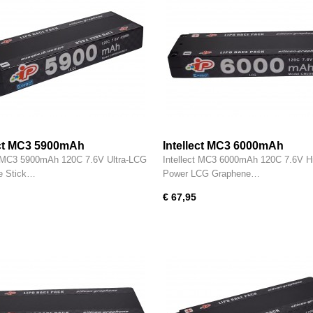
ect MC3 5900mAh
Intellect MC3 6000mAh
t MC3 5900mAh 120C 7.6V Ultra-LCG
Intellect MC3 6000mAh 120C 7.6V H
e Stick…
Power LCG Graphene…
€ 67,95