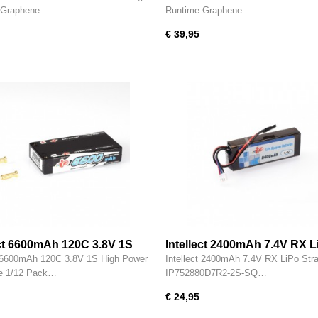
Pack LiHV
 Graphene…
Runtime Graphene…
€ 39,95
ect 6600mAh 120C 3.8V 1S
Intellect 2400mAh 7.4V RX L
ower Graphene 1/12 Pack
Straight - IP752880D7R2-2S
t 6600mAh 120C 3.8V 1S High Power
Intellect 2400mAh 7.4V RX LiPo Stra
- IPCC1S6600PT1
e 1/12 Pack…
IP752880D7R2-2S-SQ…
€ 24,95