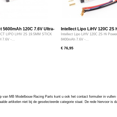
ect 5600mAh 120C 7.6V Ultra-
Intellect Lipo LiHV 120C 2S 
aphene Stick Pack LiHV -
Power 8400mAh 7.6V -
CT LIPO LIHV 2S 19.5MM STICK
Intellect Lipo LiHV 120C 2S Hi Powe
S5600PT1
IPCC2S8400HV4
 7.6V -…
8400mAh 7.6V -…
€ 76,95
 van MB Modelbouw Racing Parts kunt u ook het contact formulier in vullen en
de artikelen niet bij de geselecteerde categorie staat. De rede hiervoor is d