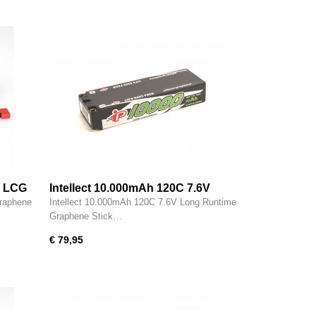
V LCG
Intellect 10.000mAh 120C 7.6V
-
Long Runtime Graphene Stick
raphene
Intellect 10.000mAh 120C 7.6V Long Runtime
Pack LiHV - IPCC2S10000PT1
Graphene Stick…
€ 79,95