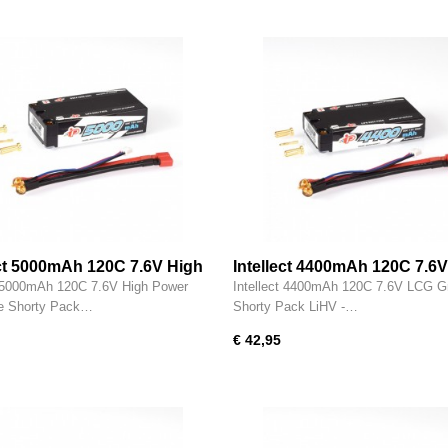
ect 5000mAh 120C 7.6V High
Intellect 4400mAh 120C 7.6
Graphene Shorty Pack LiHV
Graphene Shorty Pack LiHV 
t 5000mAh 120C 7.6V High Power
Intellect 4400mAh 120C 7.6V LCG G
G2S5000PT1
IPBG2S4400PT1
e Shorty Pack…
Shorty Pack LiHV -…
€ 42,95