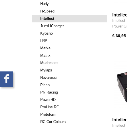
Hudy
H-Speed
Intell
Intellect
Intellec
Junsi iCharger
Power G
Kyosho
€ 60,95
LRP
Marka
Matrix
Muchmore
Mylaps
Novarossi
Picco
PN Racing
PowerHD
ProLine RC
Protoform
Intell
RC Car Colours
Intellec