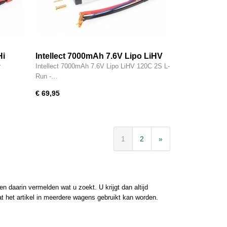
Hi
Intellect 7000mAh 7.6V Lipo LiHV
120C 2S L-Run - IPCC2S7000HV4
r
Intellect 7000mAh 7.6V Lipo LiHV 120C 2S L-
Run -…
€ 69,95
1
2
»
 daarin vermelden wat u zoekt. U krijgt dan altijd
at het artikel in meerdere wagens gebruikt kan worden.