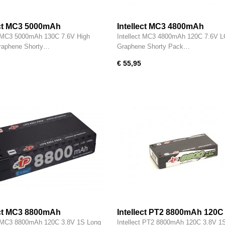
ect MC3 5000mAh
Intellect MC3 4800mAh
t MC3 5000mAh 130C 7.6V High
Intellect MC3 4800mAh 120C 7.6V 
raphene Shorty…
Graphene Shorty Pack…
€ 55,95
ect MC3 8800mAh
Intellect PT2 8800mAh 120C
1S Long Runtime Graphene 
t MC3 8800mAh 120C 3.8V 1S Long
Intellect PT2 8800mAh 120C 3.8V 1