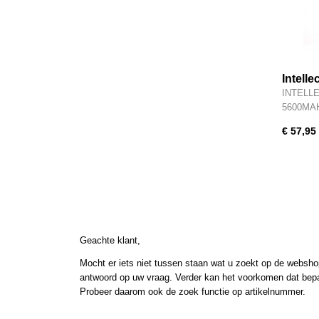
Intell
LCG Gr
INTELLE
IPCC2
5600MAH
€ 57,95
Geachte klant,
Mocht er iets niet tussen staan wat u zoekt op de webshop
antwoord op uw vraag. Verder kan het voorkomen dat bepaal
Probeer daarom ook de zoek functie op artikelnummer.