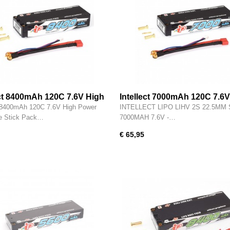
ect 8400mAh 120C 7.6V High
Intellect 7000mAh 120C 7.6
Graphene Stick Pack LiHV -
Runtime LCG Graphene Stic
t 8400mAh 120C 7.6V High Power
INTELLECT LIPO LIHV 2S 22.5MM
S8400PT1
LiHV - IPCC2S7000PT1
e Stick Pack…
7000MAH 7.6V -…
€ 65,95