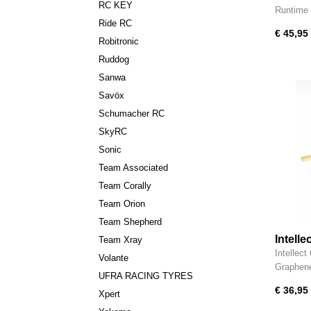
RC KEY
Runtime
Ride RC
€ 45,95
Robitronic
Ruddog
Sanwa
Savöx
Schumacher RC
SkyRC
Sonic
Team Associated
Team Corally
Team Orion
Team Shepherd
Intell
Team Xray
High P
Intellec
Volante
LiHV 
Graphen
UFRA RACING TYRES
€ 36,95
Xpert