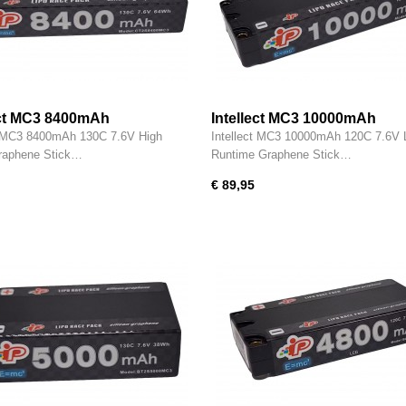
ect MC3 8400mAh
Intellect MC3 10000mAh
t MC3 8400mAh 130C 7.6V High
Intellect MC3 10000mAh 120C 7.6V 
raphene Stick…
Runtime Graphene Stick…
€ 89,95