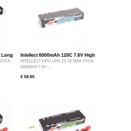
V Long
Intellect 6000mAh 120C 7.6V High
k Pack
Power LCG Graphene Stick Pack
 STICK
INTELLECT LIPO LIHV 2S 22.5MM STICK
LiHV - IPCC2S6000PT1
6000MAH 7.6V -…
€ 59,95