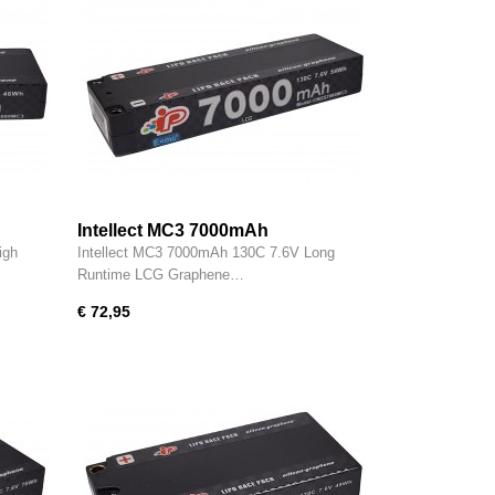
Intellect MC3 7000mAh
igh
Intellect MC3 7000mAh 130C 7.6V Long
Runtime LCG Graphene…
€ 72,95