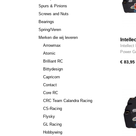
Spurs & Pinions
Screws and Nuts
Bearings
Spring/Veren
Merken die wij leveren
Intell
Arrowmax
Intellec
Power G
Atomic
Brilliant RC
€ 83,95
Bittydesign
Capricorn
Contact
Core RC
CRC Team Calandra Racing
CS-Racing
Flysky
GL Racing
Hobbywing