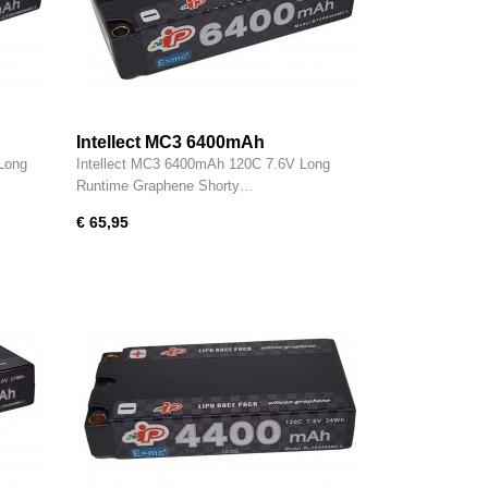
Intellect MC3 6400mAh
Long
Intellect MC3 6400mAh 120C 7.6V Long
Runtime Graphene Shorty…
€ 65,95