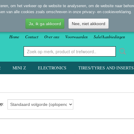
eren, om het verkeer op de website te analyseren, om de website naar behore
sen van alle cookies zoals omschreven in onze privacy- en cookieverklaring.
Ja, ik ga akkoord
Nee, niet akkoord
Home
Contact
Over ons
Voorwaarden
Sale/Aanbiedingen
2
MINI Z
ELECTRONICS
TIRES/TYRES AND INSERTS
 op: