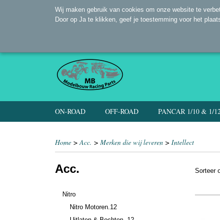
Wij maken gebruik van cookies om onze website te verbet
Door op Ja te klikken, geef je toestemming voor het plaat
ON-ROAD
OFF-ROAD
PANCAR 1/10 & 1/1
Home
>
Acc.
>
Merken die wij leveren
>
Intellect
Acc.
Sorteer
Nitro
Nitro Motoren.12
Uitlaten & Bochten .12