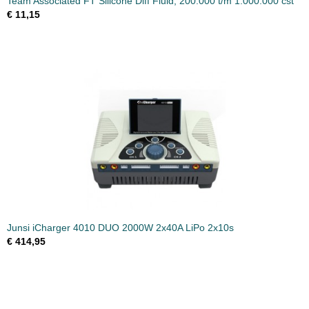
Team Associated FT Silicone Diff Fluid, 200.000 t/m 1.000.000 cst
€ 11,15
Junsi iCharger 4010 DUO 2000W 2x40A LiPo 2x10s
€ 414,95