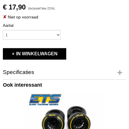
€ 17,90
(inclusief btw 21%)
✘
Niet op voorraad
Aantal
IN WINKELWAGEN
Specificaties
Productcode
Ook interessant
26040
EAN code
4512205260401
Productcode leverancier
26040
Bruto gewicht
0,20 Kg