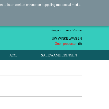
n te laten werken en voor de koppeling met social media.
Inloggen
Registreren
UW WINKELWAGEN
Geen producten
(0)
ACC.
SALE/AANBIEDINGEN