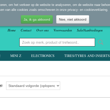
eren, om het verkeer op de website te analyseren, om de website naar behore
sen van alle cookies zoals omschreven in onze privacy- en cookieverklaring.
Ja, ik ga akkoord
Nee, niet akkoord
Home
Contact
Over ons
Voorwaarden
Sale/Aanbiedingen
2
MINI Z
ELECTRONICS
TIRES/TYRES AND INSERTS
 op: