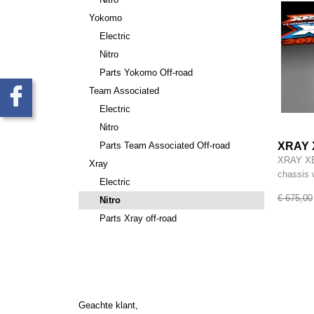
Yokomo
Electric
Nitro
Parts Yokomo Off-road
Team Associated
Electric
Nitro
Parts Team Associated Off-road
XRAY X
LUXUR
XRAY XB8
Xray
X3500
chassis
Electric
€ 675,00
Nitro
Parts Xray off-road
Geachte klant,