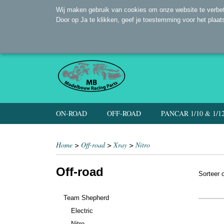
Wij maken gebruik van cookies om onze website te verbet
Door op Ja te klikken, geef je toestemming voor het plaat
ON-ROAD
OFF-ROAD
PANCAR 1/10 & 1/1
Home
>
Off-road
>
Xray
>
Nitro
Off-road
Sorteer
Team Shepherd
Electric
Nitro