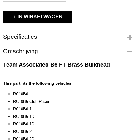
IN WINKELWAGEN
Specificaties
Productcode
Omschrijving
91659
EAN code
Team Associated B6 FT Brass Bulkhead
784695 916593
Productcode leverancier
91659
This part fits the following vehicles:
Bruto gewicht
RC10B6
0,10 Kg
RC10B6 Club Racer
RC10B6.1
RC10B6.1D
RC10B6.1DL
RC10B6.2
RC10B6.2D