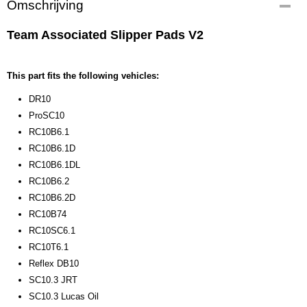
Omschrijving
9611
EAN code
Team Associated Slipper Pads V2
784695 096110
Productcode leverancier
9611
This part fits the following vehicles:
Bruto gewicht
DR10
0,10 Kg
ProSC10
RC10B6.1
RC10B6.1D
RC10B6.1DL
RC10B6.2
RC10B6.2D
RC10B74
RC10SC6.1
RC10T6.1
Reflex DB10
SC10.3 JRT
SC10.3 Lucas Oil