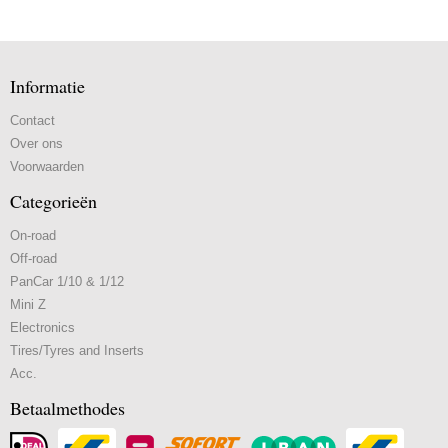
Informatie
Contact
Over ons
Voorwaarden
Categorieën
On-road
Off-road
PanCar 1/10 & 1/12
Mini Z
Electronics
Tires/Tyres and Inserts
Acc.
Betaalmethodes