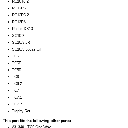
RC10T6.2
RC12R5
RC12R5.2
RC12R6
Reflex DB10
SC10.2
SC10.3 JRT
SC10.3 Lucas Oil
TC5
TC5F
TC5R
TC6
TC6.2
TC7
TC7.1
TC7.2
Trophy Rat
This part fits the following other parts:
#31340 - TC6 One-Way