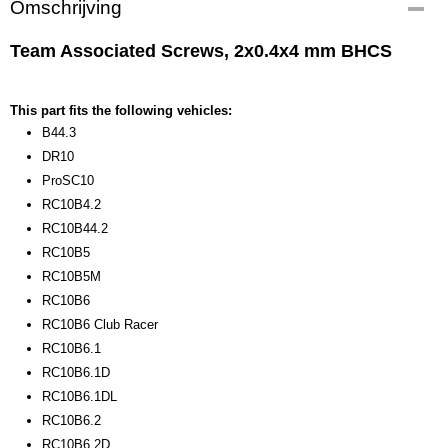
Omschrijving
31510
EAN code
Team Associated Screws, 2x0.4x4 mm BHCS
784695315105
Productcode leverancier
31510
This part fits the following vehicles:
Bruto gewicht
B44.3
0,10 Kg
DR10
ProSC10
RC10B4.2
RC10B44.2
RC10B5
RC10B5M
RC10B6
RC10B6 Club Racer
RC10B6.1
RC10B6.1D
RC10B6.1DL
RC10B6.2
RC10B6.2D