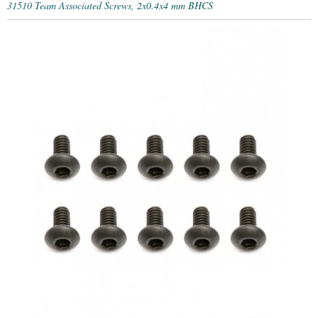
31510 Team Associated Screws, 2x0.4x4 mm BHCS