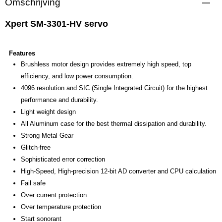
Omschrijving
XPESM3301
EAN code
Xpert SM-3301-HV servo
799666522260
Productcode leverancier
XPESM3301
Features
Bruto gewicht
Brushless motor design provides extremely high speed, top
0,30 Kg
efficiency, and low power consumption.
4096 resolution and SIC (Single Integrated Circuit) for the highest
performance and durability.
Light weight design
All Aluminum case for the best thermal dissipation and durability.
Strong Metal Gear
Glitch-free
Sophisticated error correction
High-Speed, High-precision 12-bit AD converter and CPU calculation
Fail safe
Over current protection
Over temperature protection
Start sonorant