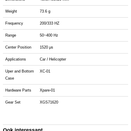
Weight
73.6 g
Frequency
200/333 HZ
Range
50~400 Hz
Center Position
1520 μs
Applications
Car / Helicopter
Uper and Bottom
XC-01
Case
Hardware Parts
Xpare-01
Gear Set
XGS71620
Ook interessant