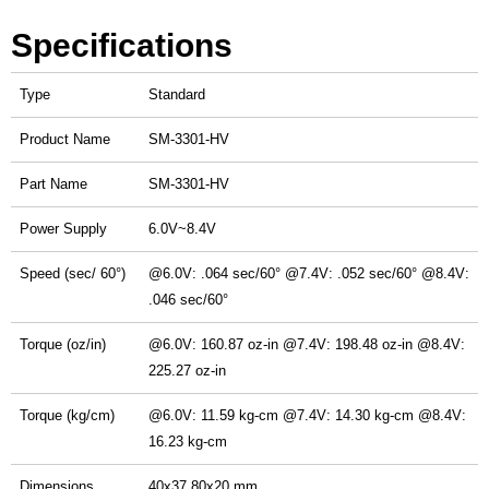
Specifications
Type
Standard
Product Name
SM-3301-HV
Part Name
SM-3301-HV
Power Supply
6.0V~8.4V
Speed (sec/ 60°)
@6.0V: .064 sec/60° @7.4V: .052 sec/60° @8.4V:
.046 sec/60°
Torque (oz/in)
@6.0V: 160.87 oz-in @7.4V: 198.48 oz-in @8.4V:
225.27 oz-in
Torque (kg/cm)
@6.0V: 11.59 kg-cm @7.4V: 14.30 kg-cm @8.4V:
16.23 kg-cm
Dimensions
40x37.80x20 mm