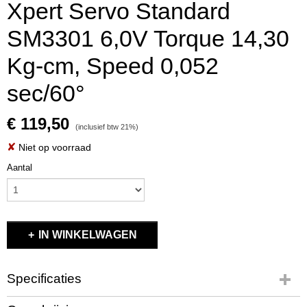
Xpert Servo Standard
SM3301 6,0V Torque 14,30
Kg-cm, Speed 0,052
sec/60°
€ 119,50
(inclusief btw 21%)
✘
Niet op voorraad
Aantal
IN WINKELWAGEN
Specificaties
Productcode