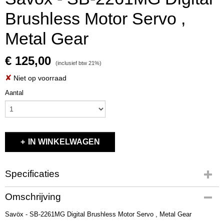
Brushless Motor Servo ,
Metal Gear
€ 125,00
(inclusief btw 21%)
✘
Niet op voorraad
Aantal
IN WINKELWAGEN
Specificaties
Productcode
Omschrijving
SB-2261MG
Savöx - SB-2261MG Digital Brushless Motor Servo , Metal Gear
EAN code