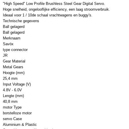
SB-2261MG
"High Speed" Low Profile Brushless Steel Gear Digital Servo.
Productcode leverancier
Hoge snelheid, ongelooflijke efficiency, een laag stroomverbruik.
SB-2261MG
Ideaal voor 1 / 10de schaal vrachtwagens en buggy's.
Bruto gewicht
Technische gegevens
0,40 Kg
Ball gelagerd
Ball gelagerd
Merknaam
Savöx
type connector
JR
Gear Material
Metal Gears
Hoogte (mm)
25,4 mm
Input Voltage (V)
4.8V - 6.0V
Lengte (mm)
40,8 mm
motor Type
borstelloze motor
servo Case
Aluminium & Plastic