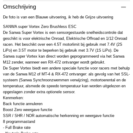
Productcode
Omschrijving
SANWA Super Vortex Zero Brushless ESC
De foto is van een Blauwe uitvoering, ik heb de Grijze uitvoering
EAN code
107A54111A
SANWA super Vortex Zero Brushless ESC
Productcode leverancier
De Sanwa Super Vortex is een sensorgestuurde snelheidscontrole dat
SANWA Super Vortex Zero Brushless ESC
geschikt is voor elektrische Onroad, Elektrische Offroad en 1/12 Onroad
Bruto gewicht
racen. Het beschikt over een 4.5T motorlimit bij gebruik met 7.4V (2S
0,50 Kg
LiPo) en 3.5T motor te beperken bij gebruik met 3.7V (1S LiPo). De
Sanwa super Vortex kan direct worden geprogrammeerd via het Sanwa
M12 zender, wanneer een RX-472 ontvanger wordt gebruikt.
De Super Vortex biedt een andere speciale functie voor racers met behulp
van de Sanwa M12 of MT-4 & RX-472 ontvanger: als gevolg van het SSL-
systeem (Sanwa Synchroonzwemmen verwijzing), motortoerental en de
temperatuur, alsmede de speedo temperatuur kan worden uitgelezen en
opgeslagen zonder extra optionele sensor.
Kenmerken:
Back functie annuleren
Boost Zero weergave functie
SSR / SHR / NOR automatische herkenning en weergave functie
8 programmastand
- Full Brake rate