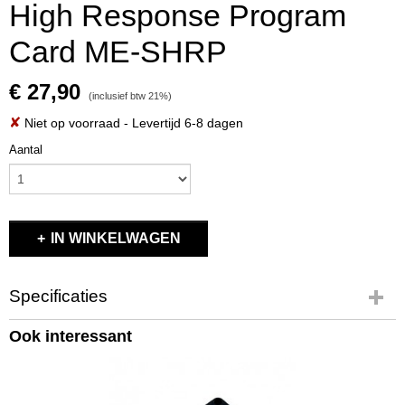
High Response Program
Card ME-SHRP
€ 27,90
(inclusief btw 21%)
✘
Niet op voorraad
- Levertijd 6-8 dagen
Aantal
IN WINKELWAGEN
Specificaties
Productcode
Ook interessant
ME-SHRP
EAN code
ME-SHRP