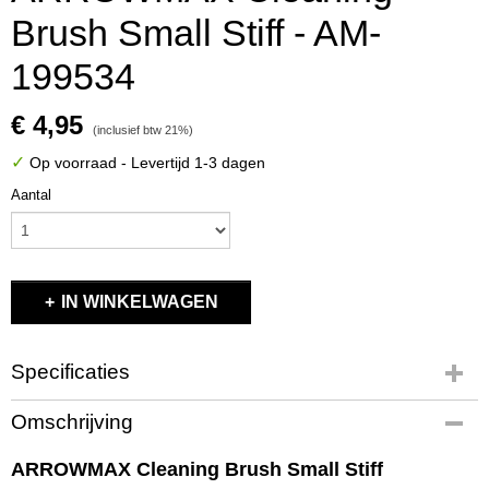
Brush Small Stiff - AM-
199534
€ 4,95
(inclusief btw 21%)
✓
Op voorraad
- Levertijd 1-3 dagen
Aantal
IN WINKELWAGEN
Specificaties
Productcode
Omschrijving
AM-199534
EAN code
ARROWMAX Cleaning Brush Small Stiff
4895175920545