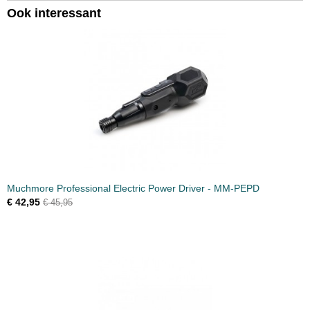
Ook interessant
Productcode leverancier
AM-199534
Bruto gewicht
0,30 Kg
Muchmore Professional Electric Power Driver - MM-PEPD
€ 42,95
€ 45,95