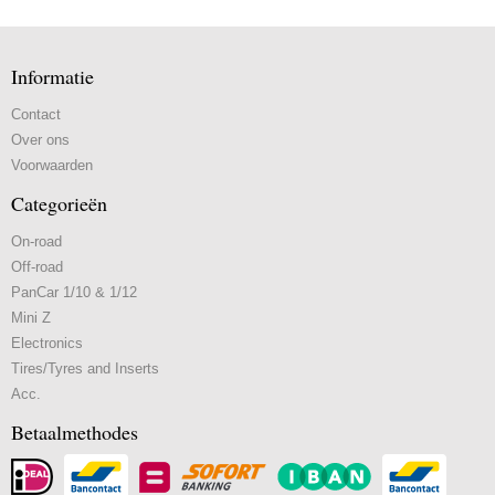
Informatie
Contact
Over ons
Voorwaarden
Categorieën
On-road
Off-road
PanCar 1/10 & 1/12
Mini Z
Electronics
Tires/Tyres and Inserts
Acc.
Betaalmethodes