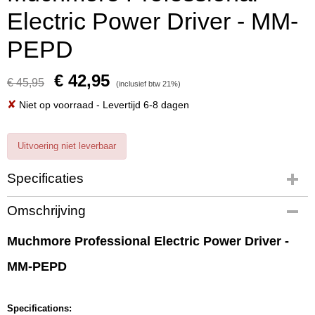
Electric Power Driver - MM-
PEPD
€ 42,95
€ 45,95
(inclusief btw 21%)
✘
Niet op voorraad
- Levertijd 6-8 dagen
Uitvoering niet leverbaar
Specificaties
Productcode
Omschrijving
MM-PEPD
Productcode leverancier
Muchmore Professional Electric Power Driver -
MM-PEPD
MM-PEPD
Bruto gewicht
0,50 Kg
Specifications
: