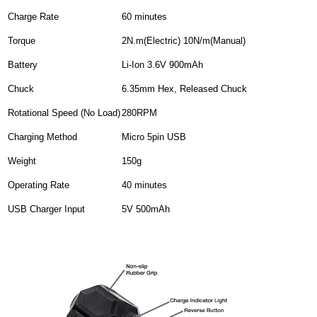
Charge Rate
60 minutes
Torque
2N.m(Electric) 10N/m(Manual)
Battery
Li-Ion 3.6V 900mAh
Chuck
6.35mm Hex, Released Chuck
Rotational Speed (No Load)
280RPM
Charging Method
Micro 5pin USB
Weight
150g
Operating Rate
40 minutes
USB Charger Input
5V 500mAh