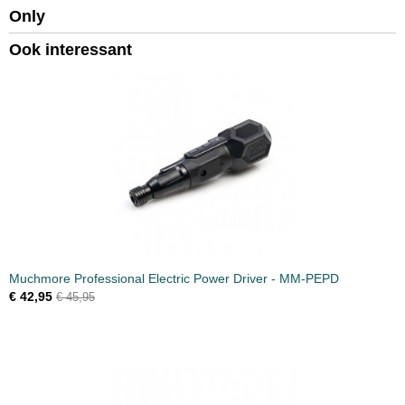
Only
Productcode leverancier
AM-511120
Ook interessant
Bruto gewicht
0,20 Kg
Muchmore Professional Electric Power Driver - MM-PEPD
€ 42,95
€ 45,95