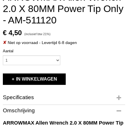
2.0 X 80MM Power Tip Only
- AM-511120
€ 4,50
(inclusief btw 21%)
✘
Niet op voorraad
- Levertijd 6-8 dagen
Aantal
IN WINKELWAGEN
Specificaties
Productcode
Omschrijving
AM-511120
EAN code
ARROWMAX Allen Wrench 2.0 X 80MM Power Tip
AM-511120