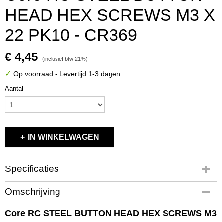
HEAD HEX SCREWS M3 X
22 PK10 - CR369
€ 4,45
(inclusief btw 21%)
✓
Op voorraad
- Levertijd 1-3 dagen
Aantal
IN WINKELWAGEN
Specificaties
Productcode
Omschrijving
CR369
EAN code
Core RC STEEL BUTTON HEAD HEX SCREWS M3
5051294083397