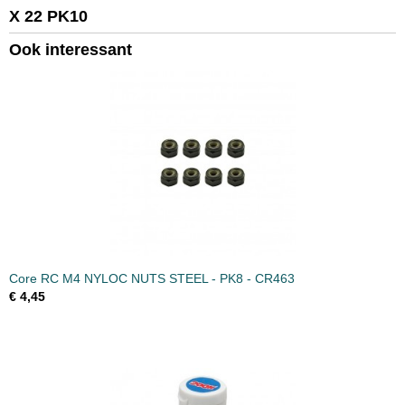
X 22 PK10
Productcode leverancier
CR369
Ook interessant
Bruto gewicht
0,10 Kg
Core RC M4 NYLOC NUTS STEEL - PK8 - CR463
€ 4,45