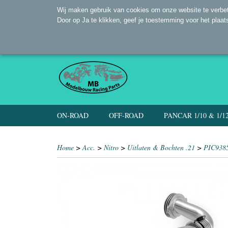
Wij maken gebruik van cookies om onze website te verbet
Door op Ja te klikken, geef je toestemming voor het plaat
ON-ROAD
OFF-ROAD
PANCAR 1/10 & 1/1
Home
>
Acc.
>
Nitro
>
Uitlaten & Bochten .21
>
PIC9385