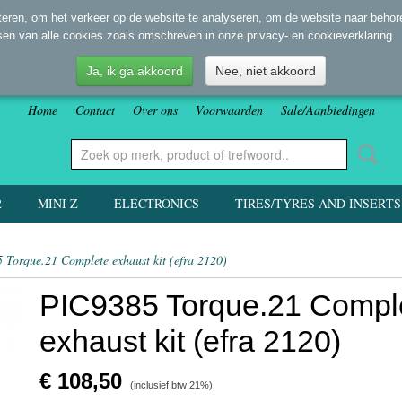
eren, om het verkeer op de website te analyseren, om de website naar behore
sen van alle cookies zoals omschreven in onze privacy- en cookieverklaring.
Ja, ik ga akkoord
Nee, niet akkoord
Home
Contact
Over ons
Voorwaarden
Sale/Aanbiedingen
2
MINI Z
ELECTRONICS
TIRES/TYRES AND INSERTS
 Torque.21 Complete exhaust kit (efra 2120)
PIC9385 Torque.21 Compl
exhaust kit (efra 2120)
€ 108,50
(inclusief btw 21%)