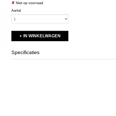
✘
Niet op voorraad
Aantal
IN WINKELWAGEN
Specificaties
Productcode
PIC9385
EAN code
PIC9385
Productcode leverancier
PIC9385
Bruto gewicht
0,50 Kg