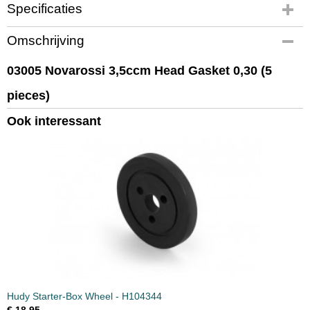
Specificaties
Productcode
Omschrijving
03005
EAN code
03005 Novarossi 3,5ccm Head Gasket 0,30 (5
03005
pieces)
Productcode leverancier
03005
Ook interessant
Bruto gewicht
0,10 Kg
Hudy Starter-Box Wheel - H104344