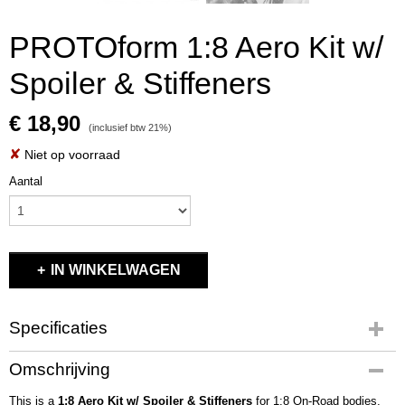
PROTOform 1:8 Aero Kit w/
Spoiler & Stiffeners
€ 18,90
(inclusief btw 21%)
✘
Niet op voorraad
Aantal
IN WINKELWAGEN
Specificaties
Productcode
Omschrijving
PRO1725-00
This is a
EAN code
1:8 Aero Kit w/ Spoiler & Stiffeners
for
1:8 On-Road
bodies,