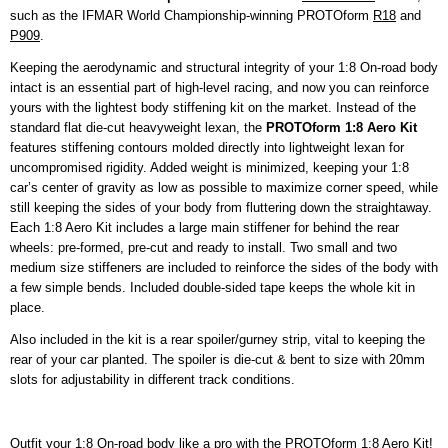
such as the IFMAR World Championship-winning PROTOform
675118165899
R18
and
P909
.
Productcode leverancier
PRO1725-00
Keeping the aerodynamic and structural integrity of your 1:8 On-road body
Bruto gewicht
intact is an essential part of high-level racing, and now you can reinforce
0,10 Kg
yours with the lightest body stiffening kit on the market. Instead of the
standard flat die-cut heavyweight lexan, the
PROTOform 1:8 Aero Kit
features stiffening contours molded directly into lightweight lexan for
uncompromised rigidity. Added weight is minimized, keeping your 1:8
car’s center of gravity as low as possible to maximize corner speed, while
still keeping the sides of your body from fluttering down the straightaway.
Each 1:8 Aero Kit includes a large main stiffener for behind the rear
wheels: pre-formed, pre-cut and ready to install. Two small and two
medium size stiffeners are included to reinforce the sides of the body with
a few simple bends. Included double-sided tape keeps the whole kit in
place.
Also included in the kit is a rear spoiler/gurney strip, vital to keeping the
rear of your car planted. The spoiler is die-cut & bent to size with 20mm
slots for adjustability in different track conditions.
Outfit your 1:8 On-road body like a pro with the PROTOform 1:8 Aero Kit!