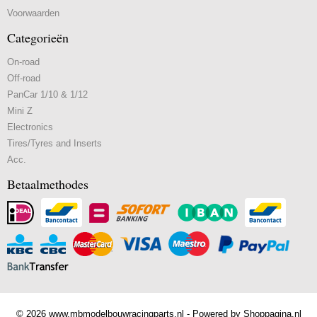
Voorwaarden
Categorieën
On-road
Off-road
PanCar 1/10 & 1/12
Mini Z
Electronics
Tires/Tyres and Inserts
Acc.
Betaalmethodes
© 2026 www.mbmodelbouwracingparts.nl - Powered by Shoppagina.nl