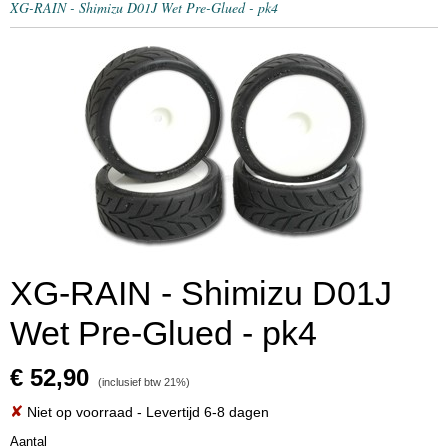
XG-RAIN - Shimizu D01J Wet Pre-Glued - pk4
XG-RAIN - Shimizu D01J
Wet Pre-Glued - pk4
€ 52,90
(inclusief btw 21%)
✘
Niet op voorraad
- Levertijd 6-8 dagen
Aantal