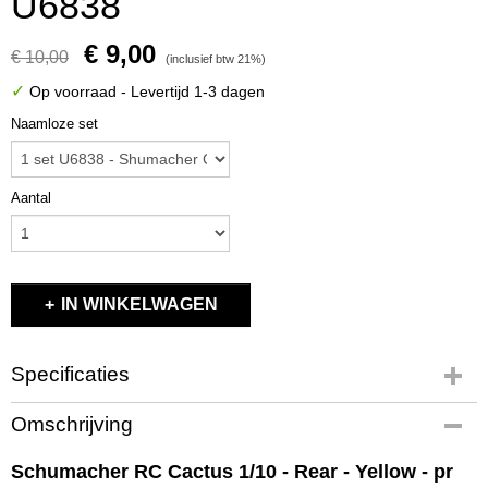
U6838
€ 9,00
€ 10,00
(inclusief btw 21%)
✓
Op voorraad
- Levertijd 1-3 dagen
Naamloze set
Aantal
IN WINKELWAGEN
Specificaties
Productcode
Omschrijving
U6838
EAN code
Schumacher RC Cactus 1/10 - Rear - Yellow - pr
5051294118051