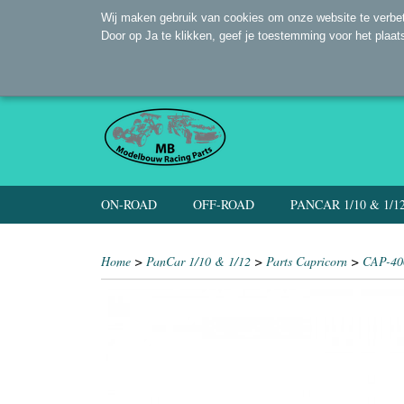
Wij maken gebruik van cookies om onze website te verbet
Door op Ja te klikken, geef je toestemming voor het plaat
ON-ROAD
OFF-ROAD
PANCAR 1/10 & 1/1
Home
>
PanCar 1/10 & 1/12
>
Parts Capricorn
>
CAP-40