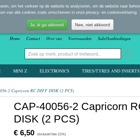
eren, om het verkeer op de website te analyseren, om de website naar behore
sen van alle cookies zoals omschreven in onze privacy- en cookieverklaring.
Ja, ik ga akkoord
Nee, niet akkoord
Home
Contact
Over ons
Voorwaarden
Sale/Aanbiedingen
2
MINI Z
ELECTRONICS
TIRES/TYRES AND INSERTS
056-2 Capricorn RC DIFF DISK (2 PCS)
CAP-40056-2 Capricorn R
DISK (2 PCS)
€ 6,50
(inclusief btw 21%)