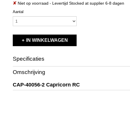
✘
Niet op voorraad
- Levertijd Stocked at supplier 6-8 dagen
Aantal
IN WINKELWAGEN
Specificaties
Productcode
CAP-40056-2
Omschrijving
EAN code
CAP-40056-2
Productcode leverancier
CAP-40056-2
CAP-40056-2 Capricorn RC
Bruto gewicht
0,10 Kg