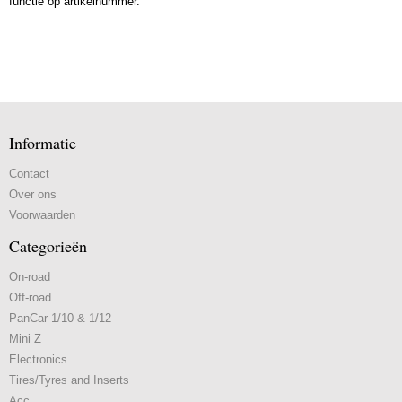
functie op artikelnummer.
Informatie
Contact
Over ons
Voorwaarden
Categorieën
On-road
Off-road
PanCar 1/10 & 1/12
Mini Z
Electronics
Tires/Tyres and Inserts
Acc.