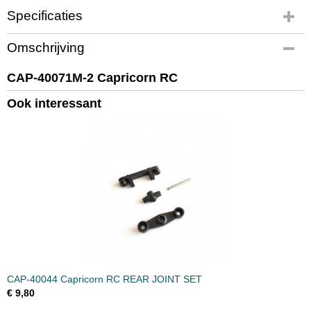
Specificaties
Productcode
Omschrijving
CAP-40071M-2
EAN code
CAP-40071M-2 Capricorn RC
CAP-40071M-2
Ook interessant
Productcode leverancier
CAP-40071M-2
Bruto gewicht
0,10 Kg
CAP-40044 Capricorn RC REAR JOINT SET
€ 9,80