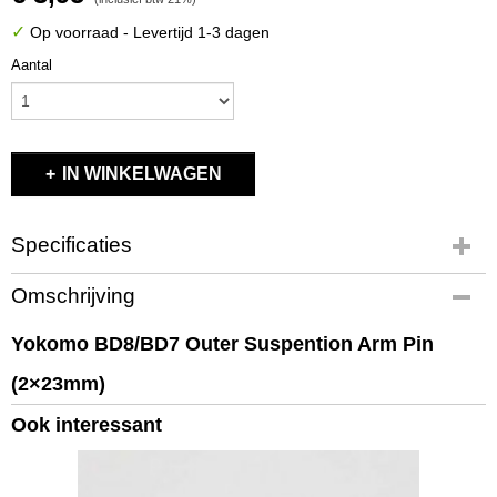
✓
Op voorraad
- Levertijd 1-3 dagen
Aantal
IN WINKELWAGEN
Specificaties
Productcode
Omschrijving
BD-009A
EAN code
Yokomo BD8/BD7 Outer Suspention Arm Pin
639342081417
(2×23mm)
Productcode leverancier
BD-009A
Ook interessant
Bruto gewicht
0,10 Kg