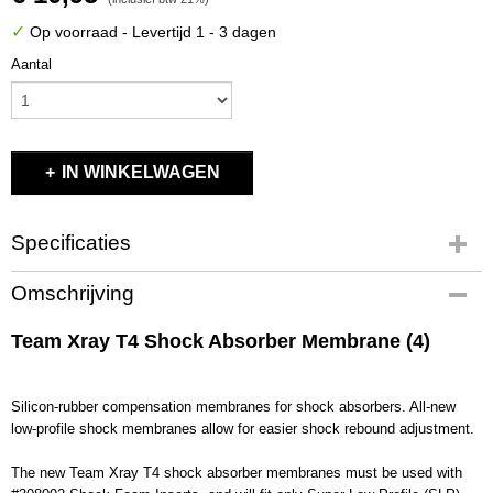
✓
Op voorraad
- Levertijd 1 - 3 dagen
Aantal
IN WINKELWAGEN
Specificaties
Productcode
Omschrijving
X308082
EAN code
Team Xray T4 Shock Absorber Membrane (4)
8581703080824
Productcode leverancier
X308082
Silicon-rubber compensation membranes for shock absorbers. All-new
low-profile shock membranes allow for easier shock rebound adjustment.
Bruto gewicht
0,10 Kg
The new Team Xray T4 shock absorber membranes must be used with