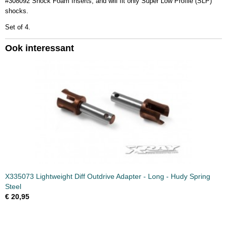
#308092 Shock Foam Inserts, and will fit only Super Low Profile (SLP)
shocks.
Set of 4.
Ook interessant
X335073 Lightweight Diff Outdrive Adapter - Long - Hudy Spring
Steel
€ 20,95