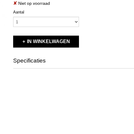
✘
Niet op voorraad
Aantal
IN WINKELWAGEN
Specificaties
Productcode
X335060
EAN code
335060
Productcode leverancier
#335060