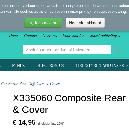
eren, om het verkeer op de website te analyseren, om de website naar behore
sen van alle cookies zoals omschreven in onze privacy- en cookieverklaring.
Ja, ik ga akkoord
Nee, niet akkoord
Home
Contact
Over ons
Voorwaarden
Sale/Aanbiedingen
2
MINI Z
ELECTRONICS
TIRES/TYRES AND INSERTS
Composite Rear Diff. Case & Cover
X335060 Composite Rear D
& Cover
€ 14,95
(inclusief btw 21%)