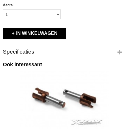
Aantal
IN WINKELWAGEN
Specificaties
Productcode
Ook interessant
X903258
EAN code
903258
Productcode leverancier
#903258