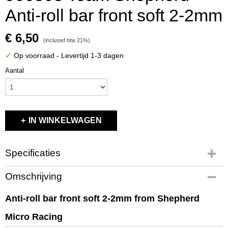
Anti-roll bar front soft 2-2mm
€ 6,50
(inclusief btw 21%)
✓
Op voorraad
- Levertijd 1-3 dagen
Aantal
IN WINKELWAGEN
Specificaties
Productcode
Omschrijving
906303
EAN code
Anti-roll bar front soft 2-2mm from Shepherd
906303
Micro Racing
Productcode leverancier
906303