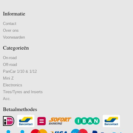
Informatie
Contact
Over ons
Voorwaarden
Categorieën
On-road
Off-road
PanCar 1/10 & 1/12
Mini Z
Electronics
Tires/Tyres and Inserts
Acc.
Betaalmethodes