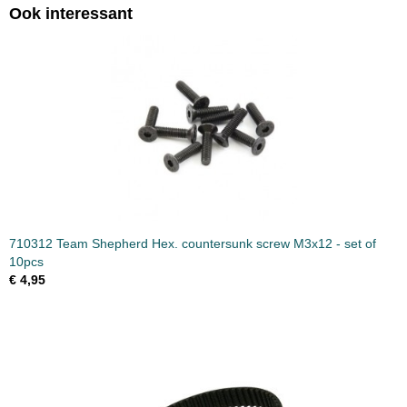
Ook interessant
Bruto gewicht
0,10 Kg
710312 Team Shepherd Hex. countersunk screw M3x12 - set of
10pcs
€ 4,95