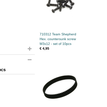
710312 Team Shepherd
Hex. countersunk screw
M3x12 - set of 10pcs
€ 4,95
pcs