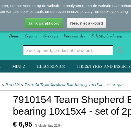
eren, om het verkeer op de website te analyseren, om de website naar behore
sen van alle cookies zoals omschreven in onze privacy- en cookieverklaring.
Ja, ik ga akkoord
Nee, niet akkoord
Home
Contact
Over ons
Voorwaarden
Sale/Aanbiedingen
2
MINI Z
ELECTRONICS
TIRES/TYRES AND INSERTS
s
>
Parts V8
>
7910154 Team Shepherd Ball-bearing 10x15x4 - set of 2pcs
7910154 Team Shepherd B
bearing 10x15x4 - set of 2
€ 6,95
(inclusief btw 21%)