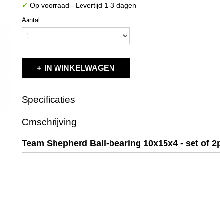
✓
Op voorraad
- Levertijd 1-3 dagen
Aantal
IN WINKELWAGEN
Specificaties
Productcode
7910154
Omschrijving
EAN code
7910154
Productcode leverancier
7910154
Team Shepherd Ball-bearing 10x15x4 - set of 2
Bruto gewicht
0,10 Kg