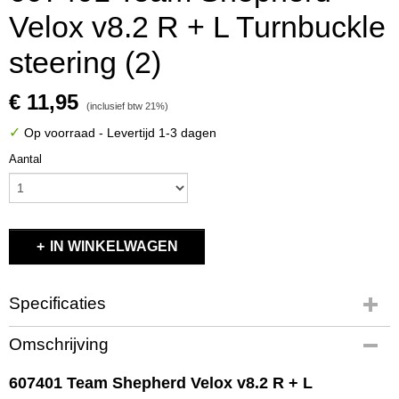
Velox v8.2 R + L Turnbuckle
steering (2)
€ 11,95
(inclusief btw 21%)
✓
Op voorraad
- Levertijd 1-3 dagen
Aantal
IN WINKELWAGEN
Specificaties
Productcode
Omschrijving
607401
EAN code
607401 Team Shepherd Velox v8.2 R + L
607401