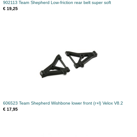
902113 Team Shepherd Low-friction rear belt super soft
€ 19,25
606523 Team Shepherd Wishbone lower front (r+l) Velox V8.2
€ 17,95