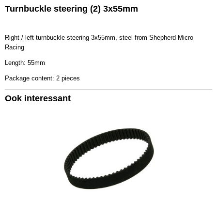
Turnbuckle steering (2) 3x55mm
Productcode leverancier
607401
Bruto gewicht
Right / left turnbuckle steering 3x55mm, steel from Shepherd Micro
0,30 Kg
Racing
Length: 55mm
Package content: 2 pieces
Ook interessant