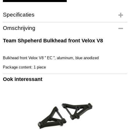
Specificaties
Productcode
Omschrijving
606322
EAN code
Team Shpeherd Bulkhead front Velox V8
606322
Productcode leverancier
606322
Bulkhead front Velox V8 '' EC '', aluminum, blue anodized
Bruto gewicht
Package content: 1 piece
0,30 Kg
Ook interessant