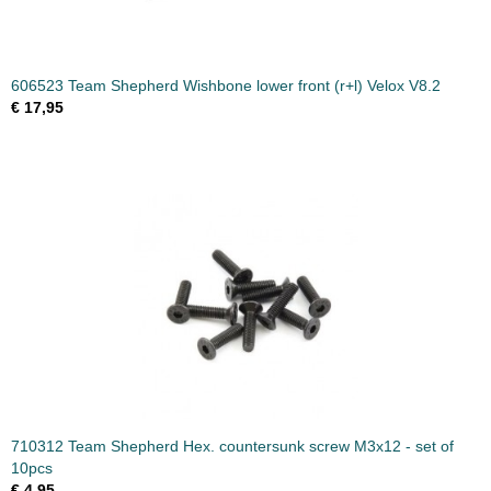
606523 Team Shepherd Wishbone lower front (r+l) Velox V8.2
€ 17,95
710312 Team Shepherd Hex. countersunk screw M3x12 - set of
10pcs
€ 4,95