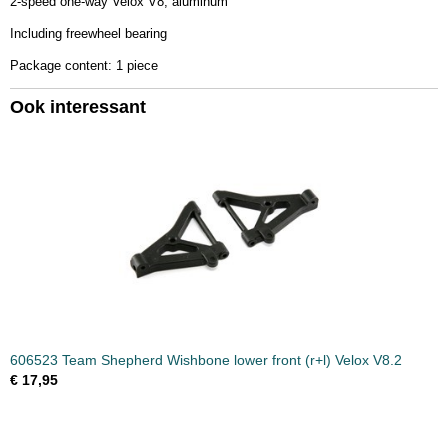
2-speed one-way Velox V8, aluminum
Bruto gewicht
Including freewheel bearing
0,30 Kg
Package content: 1 piece
Ook interessant
606523 Team Shepherd Wishbone lower front (r+l) Velox V8.2
€ 17,95