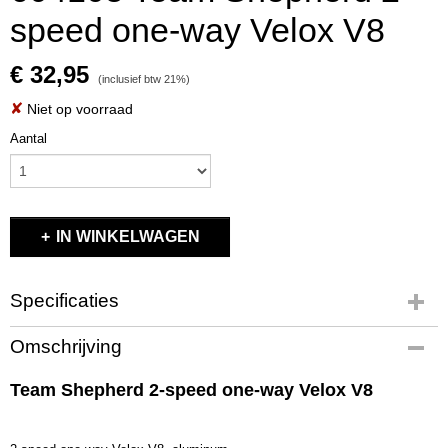
speed one-way Velox V8
€ 32,95
(inclusief btw 21%)
✘
Niet op voorraad
Aantal
IN WINKELWAGEN
Specificaties
Productcode
Omschrijving
604105
EAN code
Team Shepherd 2-speed one-way Velox V8
604105
Productcode leverancier
604105