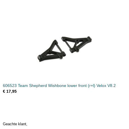
606523 Team Shepherd Wishbone lower front (r+l) Velox V8.2
€ 17,95
Geachte klant,