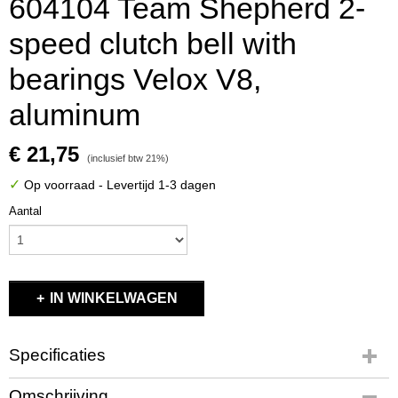
604104 Team Shepherd 2-
speed clutch bell with
bearings Velox V8,
aluminum
€ 21,75
(inclusief btw 21%)
✓
Op voorraad
- Levertijd 1-3 dagen
Aantal
IN WINKELWAGEN
Specificaties
Productcode
Omschrijving