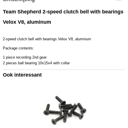
604104
EAN code
Team Shepherd 2-speed clutch bell with bearings
604104
Velox V8, aluminum
Productcode leverancier
604104
Bruto gewicht
2-speed clutch bell with bearings Velox V8, aluminum
0,30 Kg
Package contents:
1 piece recording 2nd gear
2 pieces ball bearing 10x15x4 with collar
Ook interessant