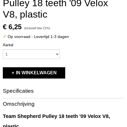
Pulley 18 teeth '09 Velox
V8, plastic
€ 6,25
(inclusief btw 21%)
✓
Op voorraad
- Levertijd 1-3 dagen
Aantal
IN WINKELWAGEN
Specificaties
Productcode
Omschrijving
603513
EAN code
Team Shepherd Pulley 18 teeth '09 Velox V8,
603513
plastic
Productcode leverancier