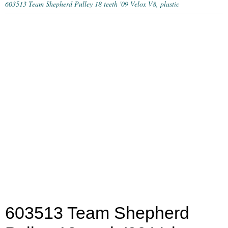
603513 Team Shepherd Pulley 18 teeth '09 Velox V8, plastic
603513 Team Shepherd