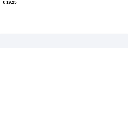
€ 19,25
606523 Team Shepherd Wishbone lower front (r+l) Velox V8.2
€ 17,95