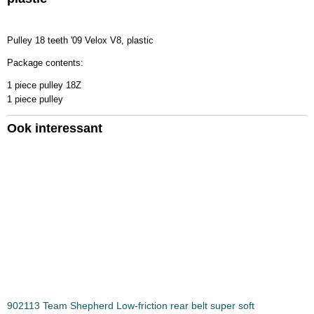
603513
Bruto gewicht
Pulley 18 teeth '09 Velox V8, plastic
0,30 Kg
Package contents:
1 piece pulley 18Z
1 piece pulley
Ook interessant
902113 Team Shepherd Low-friction rear belt super soft