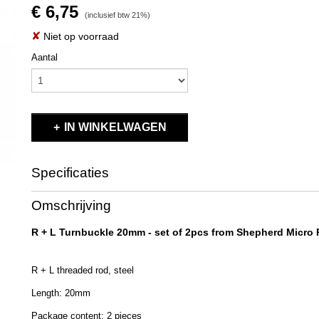
€ 6,75
(inclusief btw 21%)
✘
Niet op voorraad
Aantal
IN WINKELWAGEN
Specificaties
Productcode
602302
Omschrijving
EAN code
602302
Productcode leverancier
602302
R + L Turnbuckle 20mm - set of 2pcs from Shepherd Micro
Bruto gewicht
0,10 Kg
R + L threaded rod, steel
Length: 20mm
Package content: 2 pieces