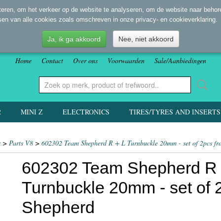
eren, om het verkeer op de website te analyseren, om de website naar behore
sen van alle cookies zoals omschreven in onze privacy- en cookieverklaring.
Ja, ik ga akkoord
Nee, niet akkoord
Home
Contact
Over ons
Voorwaarden
Sale/Aanbiedingen
2
MINI Z
ELECTRONICS
TIRES/TYRES AND INSERTS
s
>
Parts V8
>
602302 Team Shepherd R + L Turnbuckle 20mm - set of 2pcs f
602302 Team Shepherd R 
Turnbuckle 20mm - set of 
Shepherd