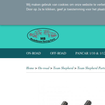
Wij maken gebruik van cookies om onze website te verbet
Door op Ja te klikken, geef je toestemming voor het plaat
ON-ROAD
OFF-ROAD
PANCAR 1/10 & 1/1
Home
>
On-road
>
Team Shepherd
>
Team Shepherd Part