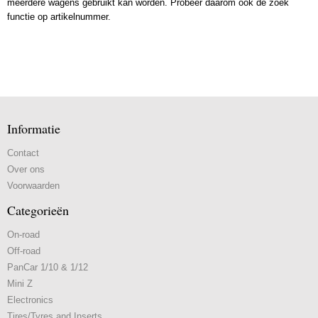
meerdere wagens gebruikt kan worden. Probeer daarom ook de zoek
functie op artikelnummer.
Informatie
Contact
Over ons
Voorwaarden
Categorieën
On-road
Off-road
PanCar 1/10 & 1/12
Mini Z
Electronics
Tires/Tyres and Inserts