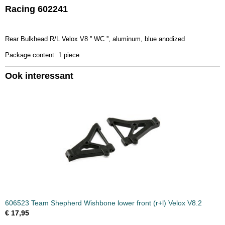
Racing 602241
Productcode leverancier
602241
Bruto gewicht
Rear Bulkhead R/L Velox V8 '' WC '', aluminum, blue anodized
0,20 Kg
Package content: 1 piece
Ook interessant
606523 Team Shepherd Wishbone lower front (r+l) Velox V8.2
€ 17,95