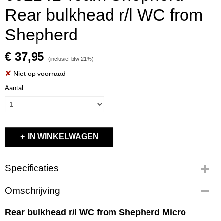
Rear bulkhead r/l WC from
Shepherd
€ 37,95
(inclusief btw 21%)
✘
Niet op voorraad
Aantal
IN WINKELWAGEN
Specificaties
Productcode
Omschrijving
602241
EAN code
Rear bulkhead r/l WC from Shepherd Micro
602241