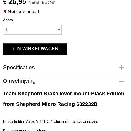
€ 25,95
(inclusief btw 21%)
✘
Niet op voorraad
Aantal
IN WINKELWAGEN
Specificaties
Productcode
Omschrijving
602232B
EAN code
Team Shepherd Brake lever mount Black Edition
602232B
from Shepherd Micro Racing 602232B
Productcode leverancier
602232B
Bruto gewicht
Brake holder Velox V8 '' EC '', aluminum, black anodized
0,10 Kg
Package content: 1 piece