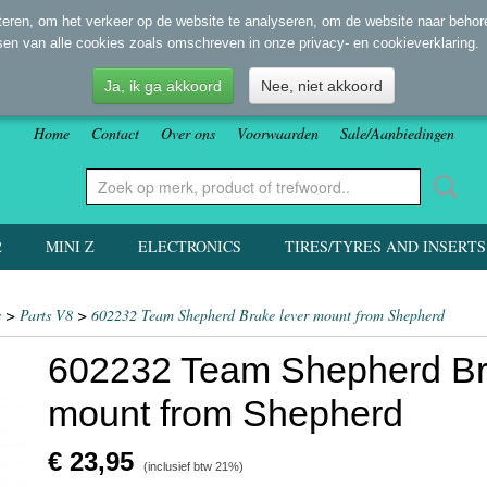
eren, om het verkeer op de website te analyseren, om de website naar behore
sen van alle cookies zoals omschreven in onze privacy- en cookieverklaring.
Ja, ik ga akkoord
Nee, niet akkoord
Home
Contact
Over ons
Voorwaarden
Sale/Aanbiedingen
2
MINI Z
ELECTRONICS
TIRES/TYRES AND INSERTS
s
>
Parts V8
>
602232 Team Shepherd Brake lever mount from Shepherd
602232 Team Shepherd Br
mount from Shepherd
€ 23,95
(inclusief btw 21%)