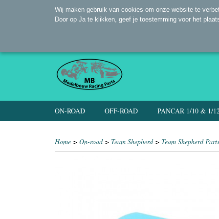
Wij maken gebruik van cookies om onze website te verbet
Door op Ja te klikken, geef je toestemming voor het plaat
ON-ROAD
OFF-ROAD
PANCAR 1/10 & 1/1
Home
>
On-road
>
Team Shepherd
>
Team Shepherd Part