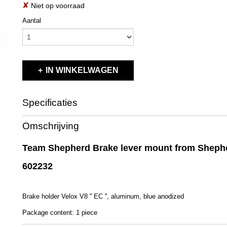
✘
Niet op voorraad
Aantal
IN WINKELWAGEN
Specificaties
Productcode
602232
Omschrijving
EAN code
602232
Productcode leverancier
602232
Team Shepherd Brake lever mount from Sheph
Bruto gewicht
0,10 Kg
602232
Brake holder Velox V8 '' EC '', aluminum, blue anodized
Package content: 1 piece