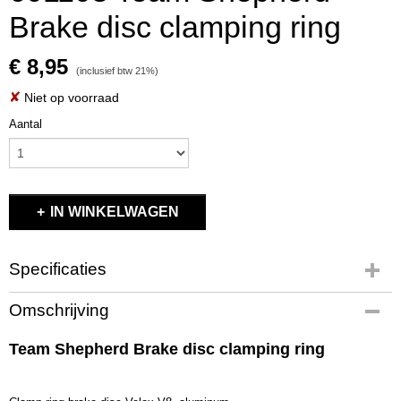
Brake disc clamping ring
€ 8,95
(inclusief btw 21%)
✘
Niet op voorraad
Aantal
IN WINKELWAGEN
Specificaties
Productcode
Omschrijving
601103
EAN code
Team Shepherd Brake disc clamping ring
601103
Productcode leverancier
601103