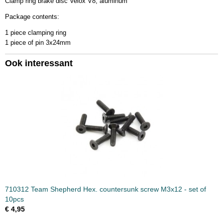
Clamp ring brake disc Velox V8, aluminum
Bruto gewicht
Package contents:
0,10 Kg
1 piece clamping ring
1 piece of pin 3x24mm
Ook interessant
710312 Team Shepherd Hex. countersunk screw M3x12 - set of
10pcs
€ 4,95