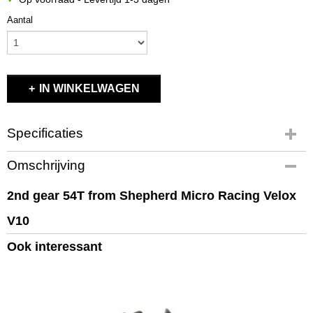
Aantal
IN WINKELWAGEN
Specificaties
Productcode
Omschrijving
404154
EAN code
2nd gear 54T from Shepherd Micro Racing Velox
404154
V10
Productcode leverancier
404154
Ook interessant
Bruto gewicht
0,10 Kg