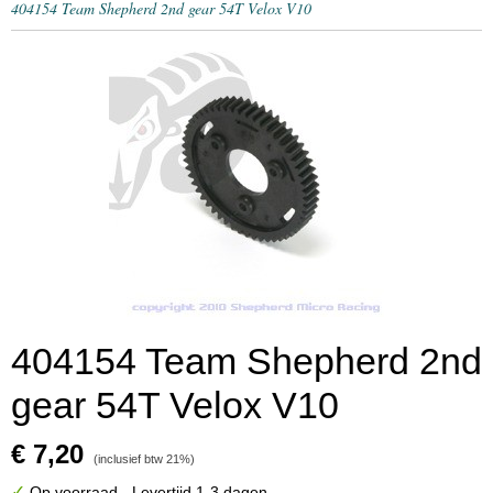
404154 Team Shepherd 2nd gear 54T Velox V10
404154 Team Shepherd 2nd
gear 54T Velox V10
€ 7,20
(inclusief btw 21%)
✓
Op voorraad
- Levertijd 1-3 dagen