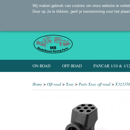
Wij maken gebruik van cookies om onze website te verbet
Door op Ja te klikken, geef je toestemming voor het plaat
ON-ROAD
OFF-ROAD
PANCAR 1/10 & 1/1
Home
>
Off-road
>
Xray
>
Parts Xray off-road
>
X32335