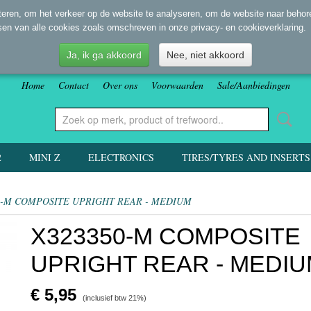
eren, om het verkeer op de website te analyseren, om de website naar behore
sen van alle cookies zoals omschreven in onze privacy- en cookieverklaring.
Ja, ik ga akkoord
Nee, niet akkoord
Home
Contact
Over ons
Voorwaarden
Sale/Aanbiedingen
2
MINI Z
ELECTRONICS
TIRES/TYRES AND INSERTS
0-M COMPOSITE UPRIGHT REAR - MEDIUM
X323350-M COMPOSITE
UPRIGHT REAR - MEDI
€ 5,95
(inclusief btw 21%)