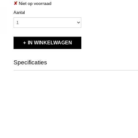
✘
Niet op voorraad
Aantal
IN WINKELWAGEN
Specificaties
Productcode
X323350-M COMPOS
MEDIUM
EAN code
X323350-M
Productcode leverancier
X323350-M COMPOS
MEDIUM
Bruto gewicht
0,20 Kg