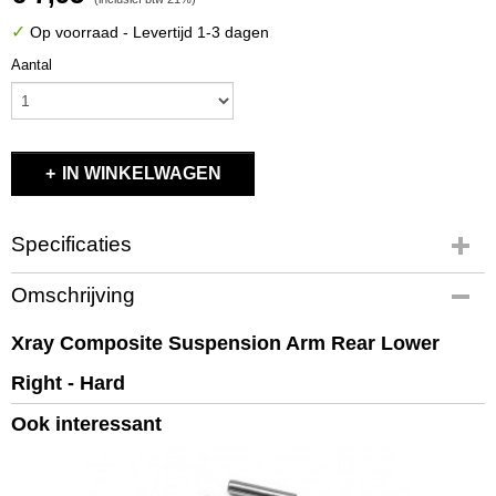
✓
Op voorraad
- Levertijd 1-3 dagen
Aantal
IN WINKELWAGEN
Specificaties
Productcode
Omschrijving
X363111-H
EAN code
Xray Composite Suspension Arm Rear Lower
8581703631118
Right - Hard
Productcode leverancier
X363111-H
Ook interessant
Bruto gewicht
0,10 Kg