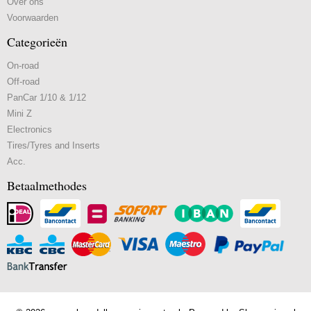
Over ons
Voorwaarden
Categorieën
On-road
Off-road
PanCar 1/10 & 1/12
Mini Z
Electronics
Tires/Tyres and Inserts
Acc.
Betaalmethodes