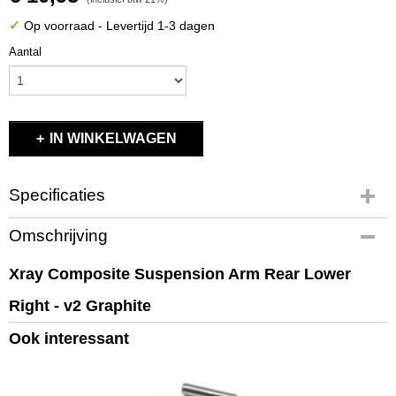
✓
Op voorraad
- Levertijd 1-3 dagen
Aantal
IN WINKELWAGEN
Specificaties
Productcode
Omschrijving
363111-G
EAN code
Xray Composite Suspension Arm Rear Lower
8581703631118
Right - v2 Graphite
Productcode leverancier
363111-G
Ook interessant
Bruto gewicht
0,10 Kg