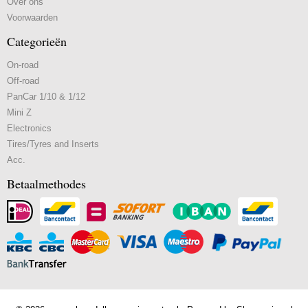
Over ons
Voorwaarden
Categorieën
On-road
Off-road
PanCar 1/10 & 1/12
Mini Z
Electronics
Tires/Tyres and Inserts
Acc.
Betaalmethodes