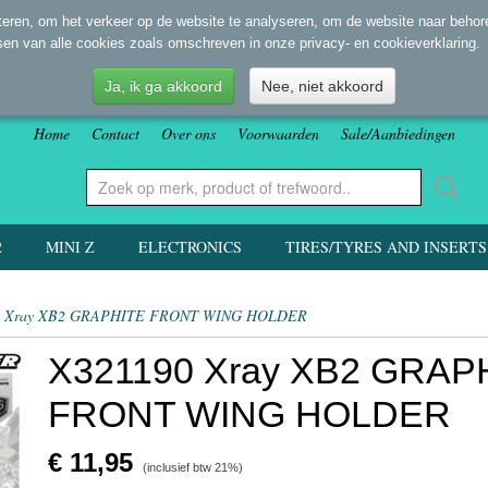
eren, om het verkeer op de website te analyseren, om de website naar behore
sen van alle cookies zoals omschreven in onze privacy- en cookieverklaring.
Ja, ik ga akkoord
Nee, niet akkoord
Home
Contact
Over ons
Voorwaarden
Sale/Aanbiedingen
2
MINI Z
ELECTRONICS
TIRES/TYRES AND INSERTS
0 Xray XB2 GRAPHITE FRONT WING HOLDER
X321190 Xray XB2 GRAP
FRONT WING HOLDER
€ 11,95
(inclusief btw 21%)