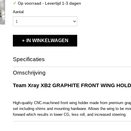
✓
Op voorraad
- Levertijd 1-3 dagen
Aantal
IN WINKELWAGEN
Specificaties
Productcode
X321190
Omschrijving
EAN code
8581703211907
Productcode leverancier
X321190
Team Xray XB2 GRAPHITE FRONT WING HOL
Bruto gewicht
0,10 Kg
High-quality CNC-machined front wing holder made from premium grap
set including shims and mounting hardware. Allows the wing to be m
forward which results in lower CG, less roll, and increased steering.