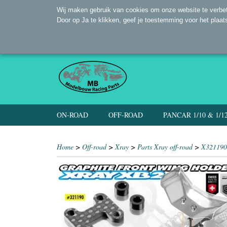
Wij maken gebruik van cookies om onze website te verbet
Door op Ja te klikken, geef je toestemming voor het plaat
ON-ROAD
OFF-ROAD
PANCAR 1/10 & 1/1
Home
>
Off-road
>
Xray
>
Parts Xray off-road
>
X32119