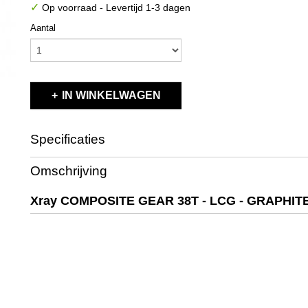
✓
Op voorraad
- Levertijd 1-3 dagen
Aantal
IN WINKELWAGEN
Specificaties
Productcode
X324238
Omschrijving
EAN code
8581703242383
Productcode leverancier
X324238
Xray COMPOSITE GEAR 38T - LCG - GRAPHIT
Bruto gewicht
0,10 Kg