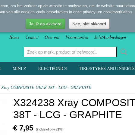
eren, om het verkeer op de website te analyseren, om de website naar behore
sen van alle cookies zoals omschreven in onze privacy- en cookieverklaring.
Ja, ik ga akkoord
Nee, niet akkoord
Home
Contact
Over ons
Voorwaarden
Sale/Aanbiedingen
2
MINI Z
ELECTRONICS
TIRES/TYRES AND INSERTS
8 Xray COMPOSITE GEAR 38T - LCG - GRAPHITE
X324238 Xray COMPOSI
38T - LCG - GRAPHITE
€ 7,95
(inclusief btw 21%)