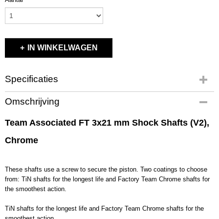
IN WINKELWAGEN
Specificaties
Productcode
Omschrijving
91616
EAN code
Team Associated FT 3x21 mm Shock Shafts (V2),
784695916166
Chrome
Productcode leverancier
91616
Bruto gewicht
These shafts use a screw to secure the piston. Two coatings to choose
0,20 Kg
from: TiN shafts for the longest life and Factory Team Chrome shafts for
the smoothest action.
TiN shafts for the longest life and Factory Team Chrome shafts for the
smoothest action.