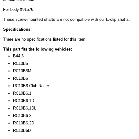
For body #91576.
These screw-mounted shafts are not compatible with our E-clip shafts.
Specifications:
There are no specifications listed for this item.
This part fits the following vehicles:
B44.3
RC10B5
RC10B5M
RC10B6
RC10B6 Club Racer
RC10B6.1
RC10B6.1D
RC10B6.1DL
RC10B6.2
RC10B6.2D
RC10B6D