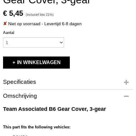
€ 5,45
(inclusief btw 21%)
✘
Niet op voorraad
- Levertijd 6-8 dagen
Aantal
IN WINKELWAGEN
Specificaties
Productcode
Omschrijving
91712
EAN code
Team Associated B6 Gear Cover, 3-gear
784695 917125
Productcode leverancier
91712
This part fits the following vehicles:
Bruto gewicht